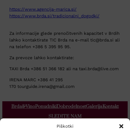
https://www.agencija-marica.si/
https://www.brda.si/tradicionalni_dogodki/
Za informacije glede prenočitvenih kapacitet v Brdih
lahko kontaktirate TIC Brda na e-mail tic@brda.si ali
na telefon +386 5 395 95 95.
Za prevoze lahko kontaktirate:
TAXI Brda +386 51 366 182 ali na taxi.brda@live.com
IRENA MARC +386 41 295
170 tourguide.irena@gmail.com
Brda&Vino
Ponudniki
Dobrodelnost
Galerija
Kontakt
SLEDITE NAM
Piškotki
Facebook
Instagram